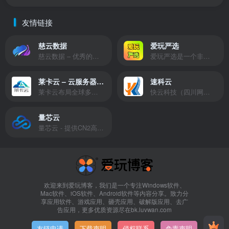
友情链接
慈云数据
爱玩严选
慈云数据 – 优秀的云服务器服务商，提供最具有性价比的产品。慈云数据是开发者必不可少的良心云
爱玩严选是一个非常有保障且性价比极高的虚拟商城，包括但不限于苹果证书、技术指导、会员充值等多种虚拟服务！
莱卡云 – 云服务器提供商
速科云
莱卡云布局全球多个地理区域。提供服务有：境外云服务器、国内云服务器、独立服务器、服务器托管、CDN、SSL证书、游戏服务器等业务。
快云科技（四川网联快云科技有限公司）成立于2021年，主营互联网业务平台服务提供商。公司专注为用户提供低价高性能云计算产品，致力于云计算应用的易用性开发，并引导云计算在国内普及
量芯云
量芯云 - 提供CN2高速香港美国云服务器&专业高防服务器租用等云服务器供应商
欢迎来到爱玩博客，我们是一个专注Windows软件、
Mac软件、iOS软件、Android软件等内容分享。致力分
享应用软件、游戏应用、砸壳应用、破解版应用、去广
告应用，更多优质资源尽在bk.luvwan.com
友链申请
-
下载声明
-
侵权联系
-
免责声明