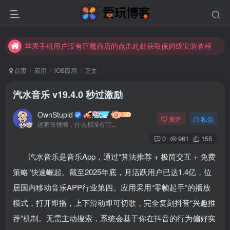
苹果手机用户没有巨魔商店的点击此处获取保姆级安装教程
未找到所需资源？欢迎提交您的需求，我们将尽快为您处理。
苹果手机用户没有巨魔商店的点击此处获取保姆级安装教程
首页
应用
iOS应用
正文
汽水音乐 v19.4.0 秒过激励
OwnStupid
关注
私信
这家伙很懒，什么都没有写...
0
961
155
汽水音乐是音乐App
，通过“算法推荐 + 极简交互 + 免费
策略”快速崛起。截至2025年底，月活跃用户已达1.4亿，位
居国内移动音乐APP行业第四
。应用采用“零帧起手”的播放
其它方式登录
注册
模式，打开即播，上下滑动即可切歌，完全复刻抖音“兴趣推
荐”机制
。无需主动搜索，系统会基于你在抖音的行为偏好实