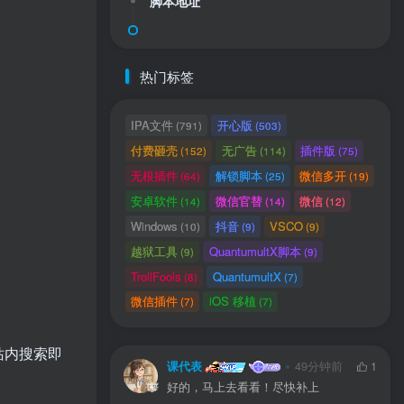
脚本地址
热门标签
IPA文件
开心版
(791)
(503)
付费砸壳
无广告
插件版
(152)
(114)
(75)
无根插件
解锁脚本
微信多开
(64)
(25)
(19)
安卓软件
微信官替
微信
(14)
(14)
(12)
Windows
抖音
VSCO
(10)
(9)
(9)
用户协议
、
隐私声明
越狱工具
QuantumultX脚本
(9)
(9)
TrollFools
QuantumultX
(8)
(7)
微信插件
iOS 移植
(7)
(7)
在站内搜索即
课代表
49分钟前
1
好的，马上去看看！尽快补上