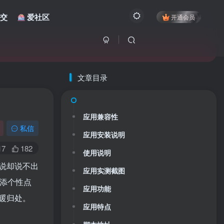
交
爱社区
开通会员
文章目录
应用兼容性
私信
应用安装说明
17
182
使用说明
说却说不出
应用实测截图
增添个性点
应用功能
暖归处。
应用特点