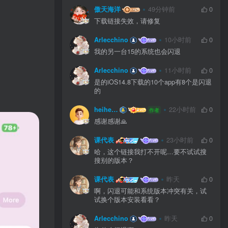
傲天海洋
49分钟前
0
下载链接失效，请修复
Arlecchino
10小时前
0
我的另一台15的系统也会闪退
Arlecchino
11小时前
0
是的iOS14.8下载的10个app有8个是闪退
的
heiheilian
22小时前
0
作者
感谢感谢🙏
课代表
23小时前
0
哈，这个链接我打不开呢…要不试试搜
搜别的版本？
课代表
昨天
0
啊，闪退可能和系统版本冲突有关，试
试换个版本安装看看？
Arlecchino
昨天
0