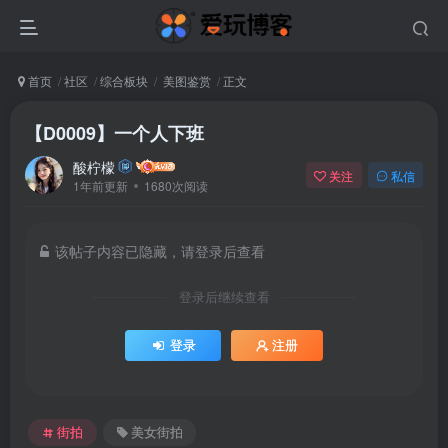
首页
社区
综合板块
美图鉴赏
正文
【D0009】一个人下班
酸柠檬
关注
私信
1年前更新
1680次阅读
该帖子内容已隐藏，请登录后查看
登录后继续查看
登录
注册
街拍
美女街拍