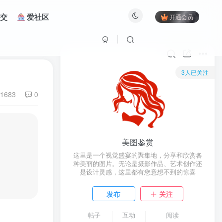
交
爱社区
开通会员
3人已关注
1683
0
美图鉴赏
这里是一个视觉盛宴的聚集地，分享和欣赏各
种美丽的图片。无论是摄影作品、艺术创作还
是设计灵感，这里都有您意想不到的惊喜
发布
关注
帖子
互动
阅读