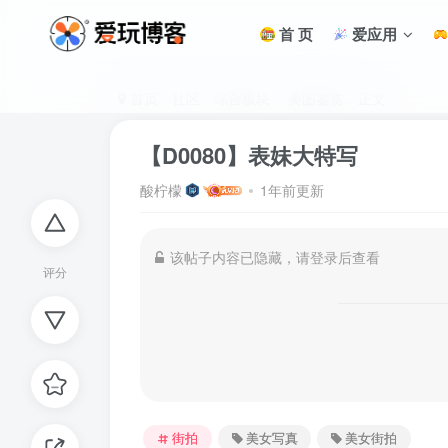
首 页
爱应用
首页
社区
综合板块
美图鉴赏
正文
【D0080】表妹大特写
酸柠檬
1年前更新
该帖子内容已隐藏，请登录后查看
评分
街拍
美女写真
美女街拍