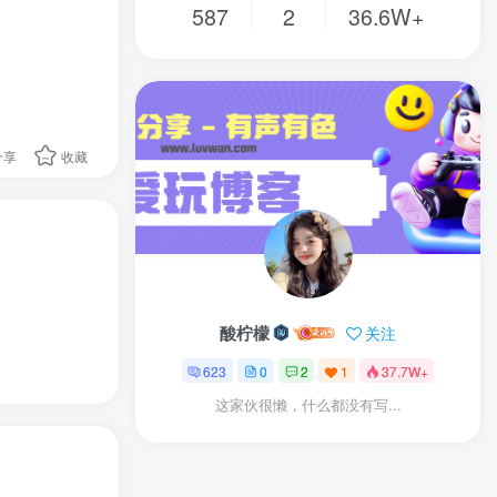
587
2
36.6W+
分享
收藏
酸柠檬
关注
623
0
2
1
37.7W+
这家伙很懒，什么都没有写...