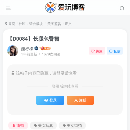
首页
社区
综合板块
美图鉴赏
正文
【D0084】长腿包臀裙
酸柠檬
关注
私信
1年前更新
1679次阅读
该帖子内容已隐藏，请登录后查看
登录后继续查看
登录
注册
街拍
美女写真
美女街拍