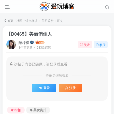
首页
社区
综合板块
美图鉴赏
正文
【D0465】美丽俏佳人
酸柠檬
关注
私信
1年前更新
683次阅读
该帖子内容已隐藏，请登录后查看
登录后继续查看
登录
注册
街拍
美女街拍