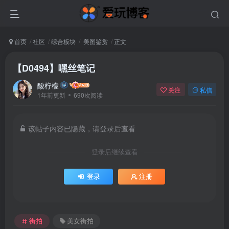
首页
社区
综合板块
美图鉴赏
正文
【D0494】嘿丝笔记
酸柠檬
关注
私信
1年前更新
690次阅读
该帖子内容已隐藏，请登录后查看
登录后继续查看
登录
注册
街拍
美女街拍