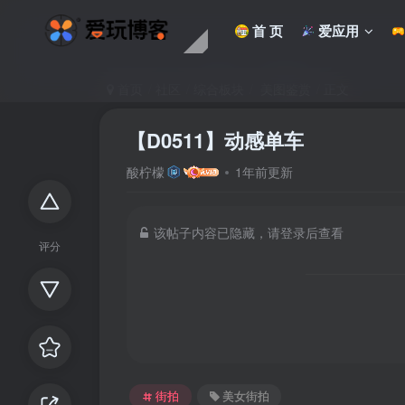
首 页
爱应用
首页
社区
综合板块
美图鉴赏
正文
【D0511】动感单车
酸柠檬
1年前更新
该帖子内容已隐藏，请登录后查看
评分
街拍
美女街拍