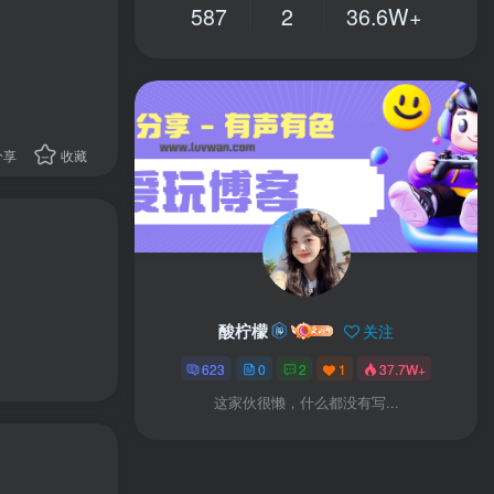
587
2
36.6W+
分享
收藏
酸柠檬
关注
623
0
2
1
37.7W+
这家伙很懒，什么都没有写...