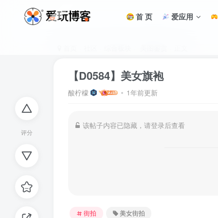
首 页
爱应用
首页
社区
综合板块
美图鉴赏
正文
【D0584】美女旗袍
酸柠檬
1年前更新
该帖子内容已隐藏，请登录后查看
评分
街拍
美女街拍