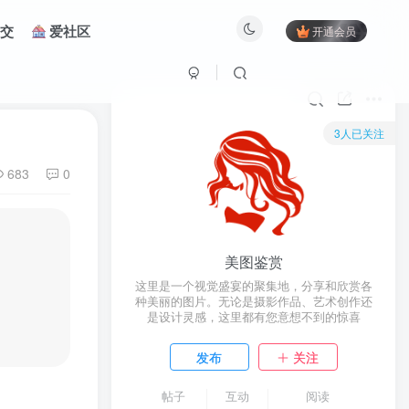
交
爱社区
开通会员
3人已关注
683
0
美图鉴赏
这里是一个视觉盛宴的聚集地，分享和欣赏各
种美丽的图片。无论是摄影作品、艺术创作还
是设计灵感，这里都有您意想不到的惊喜
发布
关注
帖子
互动
阅读