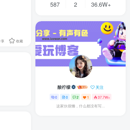
587
2
36.6W+
分享
收藏
酸柠檬
关注
0
0
2
1
37.7W+
这家伙很懒，什么都没有写...