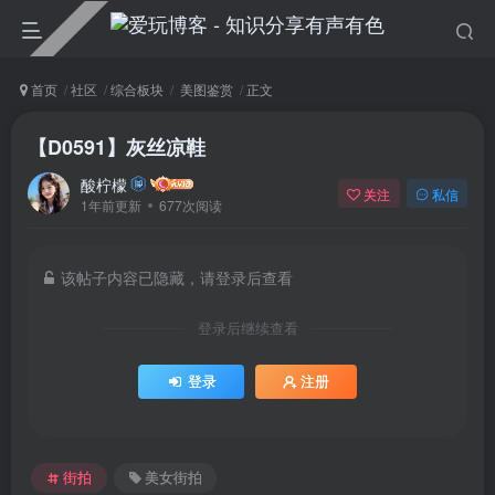
首页
社区
综合板块
美图鉴赏
正文
【D0591】灰丝凉鞋
酸柠檬
关注
私信
1年前更新
677次阅读
该帖子内容已隐藏，请登录后查看
登录后继续查看
登录
注册
街拍
美女街拍