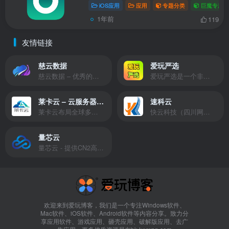
iOS应用
应用
专题分类
巨魔专用
1年前
119
友情链接
慈云数据
爱玩严选
慈云数据 – 优秀的云服务器服务商，提供最具有性价比的产品。慈云数据是开发者必不可少的良心云
爱玩严选是一个非常有保障且性价比极高的虚拟商城，包括但不限于苹果证书、技术指导、会员充值等多种虚拟服务！
莱卡云 – 云服务器提供商
速科云
莱卡云布局全球多个地理区域。提供服务有：境外云服务器、国内云服务器、独立服务器、服务器托管、CDN、SSL证书、游戏服务器等业务。
快云科技（四川网联快云科技有限公司）成立于2021年，主营互联网业务平台服务提供商。公司专注为用户提供低价高性能云计算产品，致力于云计算应用的易用性开发，并引导云计算在国内普及
量芯云
量芯云 - 提供CN2高速香港美国云服务器&专业高防服务器租用等云服务器供应商
欢迎来到爱玩博客，我们是一个专注Windows软件、
Mac软件、iOS软件、Android软件等内容分享。致力分
享应用软件、游戏应用、砸壳应用、破解版应用、去广