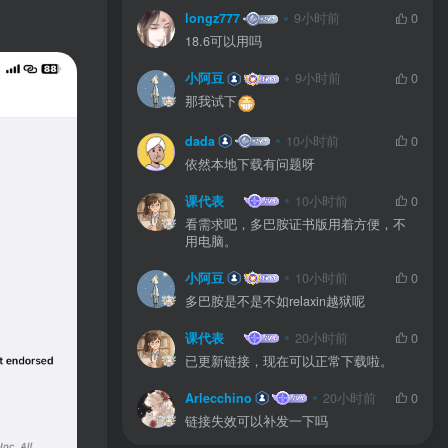
longz777
9小时前
0
18.6可以用吗
小阿豆
9小时前
0
那我试下
dada
10小时前
0
依然本地下载有问题呀
课代表
10小时前
0
看需求吧，多巴胺证书版用着方便，不
用电脑。
小阿豆
10小时前
0
多巴胺是不是不如relaxin越狱呢
课代表
20小时前
0
已更新链接，现在可以正常下载啦。
Arlecchino
20小时前
0
链接失效可以补发一下吗