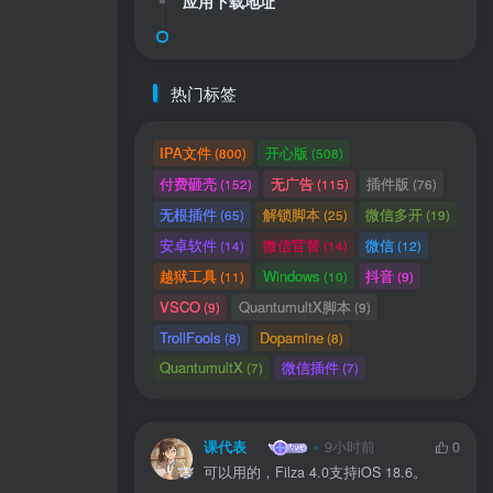
应用下载地址
热门标签
IPA文件
开心版
(800)
(508)
付费砸壳
无广告
插件版
(152)
(115)
(76)
无根插件
解锁脚本
微信多开
(65)
(25)
(19)
安卓软件
微信官替
微信
(14)
(14)
(12)
越狱工具
Windows
抖音
(11)
(10)
(9)
VSCO
QuantumultX脚本
(9)
(9)
TrollFools
Dopamine
(8)
(8)
QuantumultX
微信插件
(7)
(7)
课代表
9小时前
0
可以用的，Filza 4.0支持iOS 18.6。