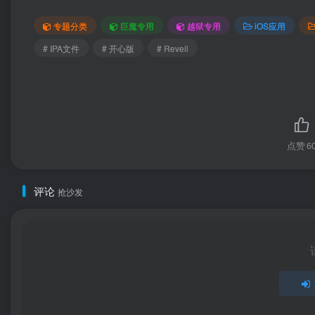
专题分类
巨魔专用
越狱专用
iOS应用
# IPA文件
# 开心版
# Reveil
点赞
6
评论
抢沙发