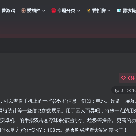
爱游戏
爱插件
专题分类
爱折腾
需求提
关注
0
1
面清理悬浮球，可以查看手机上的一些参数和信息，例如：电池、设备、屏
、网络统计等一些信息参数展示。用于因人而异吧，特殊一点的用
扫码登录
以前安卓机上的手指双击悬浮球来清理内存、垃圾等操作。更高的
使用
其它方式登录
或
注册
到什么地方)合计CNY：108元。是否购买就看大家的需求了！