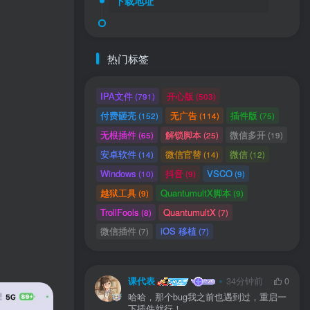
下载地址
热门标签
IPA文件
开心版
(791)
(503)
付费砸壳
无广告
插件版
(152)
(114)
(75)
无根插件
解锁脚本
微信多开
(65)
(25)
(19)
安卓软件
微信官替
微信
(14)
(14)
(12)
Windows
抖音
VSCO
(10)
(9)
(9)
用户协议
、
隐私声明
越狱工具
QuantumultX脚本
(9)
(9)
TrollFools
QuantumultX
(8)
(7)
微信插件
iOS 移植
(7)
(7)
课代表
34分钟前
0
哈哈，那个bug我之前也遇到过，重启一
下插件就行！