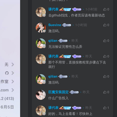
课代表
1小时前
0
去github找找，作者页应该有最新动态
Suevine
1小时前
0
激活码。
qitian
昨天
0
无法验证完整性怎么弄
课代表
昨天
0
那个不用管，直接按教程里步骤点下去
就行
qitian
昨天
0
激活码.
巨魔安装固定
昨天
0
什么广告投入
课代表
昨天
1
好的，马上去看看！尽快补上