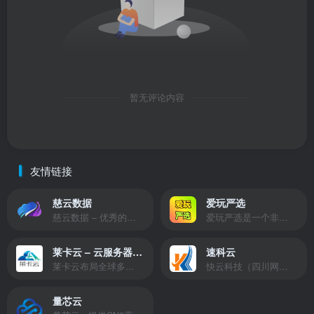
暂无评论内容
友情链接
慈云数据
爱玩严选
慈云数据 – 优秀的云服务器服务商，提供最具有性价比的产品。慈云数据是开发者必不可少的良心云
爱玩严选是一个非常有保障且性价比极高的虚拟商城，包括但不限于苹果证书、技术指导、会员充值等多种虚拟服务！
莱卡云 – 云服务器提供商
速科云
莱卡云布局全球多个地理区域。提供服务有：境外云服务器、国内云服务器、独立服务器、服务器托管、CDN、SSL证书、游戏服务器等业务。
快云科技（四川网联快云科技有限公司）成立于2021年，主营互联网业务平台服务提供商。公司专注为用户提供低价高性能云计算产品，致力于云计算应用的易用性开发，并引导云计算在国内普及
量芯云