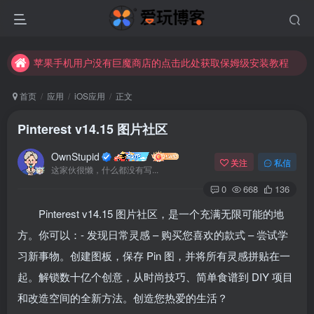
苹果手机用户没有巨魔商店的点击此处获取保姆级安装教程
未找到所需资源？欢迎提交您的需求，我们将尽快为您处理。
苹果手机用户没有巨魔商店的点击此处获取保姆级安装教程
首页
应用
iOS应用
正文
Pinterest v14.15 图片社区
OwnStupid
关注
私信
这家伙很懒，什么都没有写...
0
668
136
Pinterest v14.15 图片社区，是一个充满无限可能的地
扫码登录
方。你可以：- 发现日常灵感 – 购买您喜欢的款式 – 尝试学
使用
其它方式登录
或
注册
习新事物。创建图板，保存 Pin 图，并将所有灵感拼贴在一
起。解锁数十亿个创意，从时尚技巧、简单食谱到 DIY 项目
和改造空间的全新方法。创造您热爱的生活？