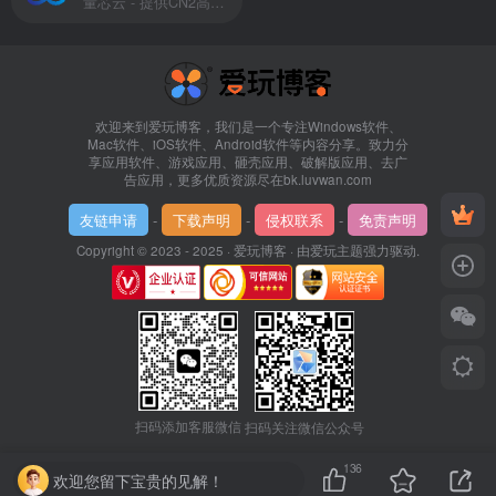
量芯云 - 提供CN2高速香港美国云服务器&专业高防服务器租用等云服务器供应商
欢迎来到爱玩博客，我们是一个专注Windows软件、
Mac软件、iOS软件、Android软件等内容分享。致力分
享应用软件、游戏应用、砸壳应用、破解版应用、去广
告应用，更多优质资源尽在bk.luvwan.com
友链申请
-
下载声明
-
侵权联系
-
免责声明
Copyright © 2023 - 2025 ·
爱玩博客
· 由
爱玩主题
强力驱动.
扫码添加客服微信
扫码关注微信公众号
136
欢迎您留下宝贵的见解！