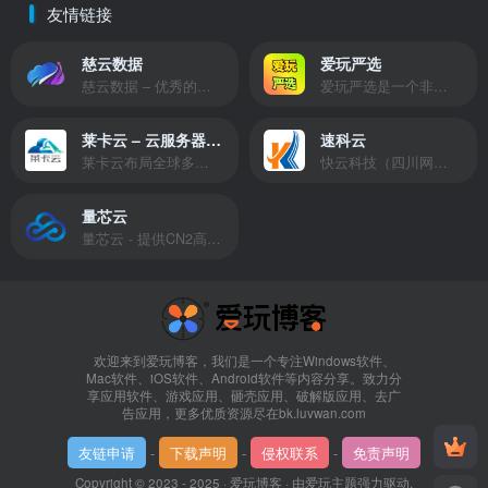
友情链接
慈云数据
爱玩严选
慈云数据 – 优秀的云服务器服务商，提供最具有性价比的产品。慈云数据是开发者必不可少的良心云
爱玩严选是一个非常有保障且性价比极高的虚拟商城，包括但不限于苹果证书、技术指导、会员充值等多种虚拟服务！
莱卡云 – 云服务器提供商
速科云
莱卡云布局全球多个地理区域。提供服务有：境外云服务器、国内云服务器、独立服务器、服务器托管、CDN、SSL证书、游戏服务器等业务。
快云科技（四川网联快云科技有限公司）成立于2021年，主营互联网业务平台服务提供商。公司专注为用户提供低价高性能云计算产品，致力于云计算应用的易用性开发，并引导云计算在国内普及
量芯云
量芯云 - 提供CN2高速香港美国云服务器&专业高防服务器租用等云服务器供应商
欢迎来到爱玩博客，我们是一个专注Windows软件、
Mac软件、iOS软件、Android软件等内容分享。致力分
享应用软件、游戏应用、砸壳应用、破解版应用、去广
告应用，更多优质资源尽在bk.luvwan.com
友链申请
-
下载声明
-
侵权联系
-
免责声明
Copyright © 2023 - 2025 ·
爱玩博客
· 由
爱玩主题
强力驱动.