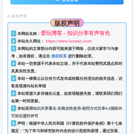
©
版权声明
版权声明
爱玩博客 - 知识分享有声有色
1
本网站名称：
2
本站永久网址：
https://www.luvwan.com/
3
本网站的文章部分内容可能来源于网络，仅供大家学习与参
考，如有侵权，请点击
侵权联系
进行删除处理。
4
本站一切资源不代表本站立场，并不代表本站赞同其观点和对
其真实性负责。
5
本站一律禁止以任何方式发布或转载任何违法的相关信息，访
客发现请向站长举报
6
本站资源大多存储在云盘，如发现链接失效，请联系我们我们
会第一时间更新。
7
本站采用
知识共享署名-非商业性使用-相同方式共享4.0国际许
可协议
进行许可
8
声明：根据中华人民共和国《计算机软件保护条例》第十七条
规定：“为了学习和研究软件内含的设计思想和原理，通过安装、