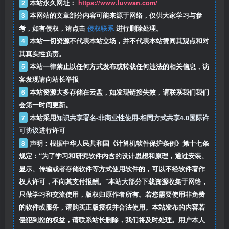
2
本站永久网址：
https://www.luvwan.com/
3
本网站的文章部分内容可能来源于网络，仅供大家学习与参
考，如有侵权，请点击
侵权联系
进行删除处理。
4
本站一切资源不代表本站立场，并不代表本站赞同其观点和对
其真实性负责。
5
本站一律禁止以任何方式发布或转载任何违法的相关信息，访
客发现请向站长举报
6
本站资源大多存储在云盘，如发现链接失效，请联系我们我们
会第一时间更新。
7
本站采用
知识共享署名-非商业性使用-相同方式共享4.0国际许
可协议
进行许可
8
声明：根据中华人民共和国《计算机软件保护条例》第十七条
规定：“为了学习和研究软件内含的设计思想和原理，通过安装、
显示、传输或者存储软件等方式使用软件的，可以不经软件著作
权人许可，不向其支付报酬。”本站大部分下载资源收集于网络，
只做学习和交流使用，版权归原作者所有。若您需要使用非免费
的软件或服务，请购买正版授权并合法使用。本站发布的内容若
侵犯到您的权益，请联系站长删除，我们将及时处理。用户本人