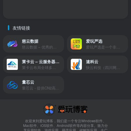
友情链接
慈云数据
爱玩严选
慈云数据 – 优秀的云服务器服务商，提供最具有性价比的产品。慈云数据是开发者必不可少的良心云
爱玩严选是一个非常有保障且性价比极高的虚拟商城，包括但不限于苹果证书、技术指导、会员充值等多种虚拟服务！
莱卡云 – 云服务器提供商
速科云
莱卡云布局全球多个地理区域。提供服务有：境外云服务器、国内云服务器、独立服务器、服务器托管、CDN、SSL证书、游戏服务器等业务。
快云科技（四川网联快云科技有限公司）成立于2021年，主营互联网业务平台服务提供商。公司专注为用户提供低价高性能云计算产品，致力于云计算应用的易用性开发，并引导云计算在国内普及
量芯云
量芯云 - 提供CN2高速香港美国云服务器&专业高防服务器租用等云服务器供应商
欢迎来到爱玩博客，我们是一个专注Windows软件、
Mac软件、iOS软件、Android软件等内容分享。致力分
享应用软件、游戏应用、砸壳应用、破解版应用、去广