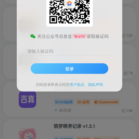
吉真万年历-老黄历 v1.2.8
iOS应用
应用
QuantumultX
20天前
122
关注公众号后发送
获取验证码
“验证码”
吉真倪师 v1.2.5
请输入验证码
iOS应用
应用
QuantumultX
登录
20天前
76
扫码登录即表示同意
用户协议
、
隐私声明
吉真紫微斗数 v1.4.9
iOS应用
应用
QuantumultX
20天前
196
萌芽喂养记录 v1.3.1