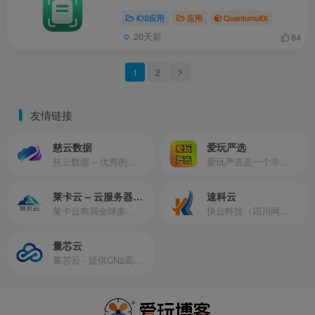
iOS应用
应用
QuantumultX
20天前
84
1
2
友情链接
慈云数据
爱玩严选
慈云数据 – 优秀的云服务器服务商，提供最具有性价比的产品。慈云数据是开发者必不可少的良心云
爱玩严选是一个非常有保障且性价比极高的虚拟商城，包括但不限于苹果证书、技术指导、会员充值等多种虚拟服务！
莱卡云 – 云服务器提供商
速科云
莱卡云布局全球多个地理区域。提供服务有：境外云服务器、国内云服务器、独立服务器、服务器托管、CDN、SSL证书、游戏服务器等业务。
快云科技（四川网联快云科技有限公司）成立于2021年，主营互联网业务平台服务提供商。公司专注为用户提供低价高性能云计算产品，致力于云计算应用的易用性开发，并引导云计算在国内普及
量芯云
量芯云 - 提供CN2高速香港美国云服务器&专业高防服务器租用等云服务器供应商